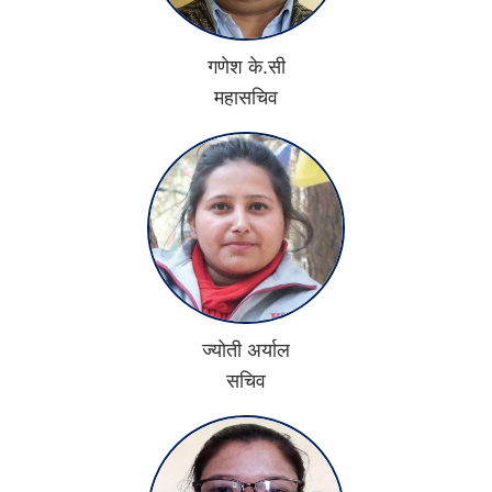
गणेश के.सी
महासचिव
ज्योती अर्याल
सचिव