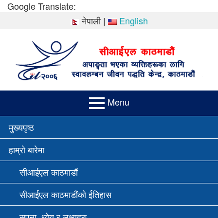
Skip
Google Translate:
to
नेपाली
|
English
content
Menu
PRIMARY
मुख्यपृष्ठ
MENU
हाम्रो बारेमा
सीआईएल काठमाडौं
सीआईएल काठमाडौंको ईतिहास
सपना, ध्येय र लक्ष्यहरु