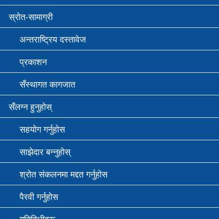
स्रोत-सामाग्री
अन्तराष्ट्रिय दस्तावेज
प्रकाशन
सँस्थागत कागजात
सँलग्न हुनुहोस्
सहयोग गर्नुहोस
साझेदार बन्नुहोस्
श्रोत संकलनमा मद्दत गर्नुहोस
पैरवी गर्नुहोस
गतिविधीहरू