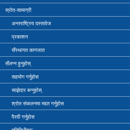
स्रोत-सामाग्री
अन्तराष्ट्रिय दस्तावेज
प्रकाशन
सँस्थागत कागजात
सँलग्न हुनुहोस्
सहयोग गर्नुहोस
साझेदार बन्नुहोस्
श्रोत संकलनमा मद्दत गर्नुहोस
पैरवी गर्नुहोस
गतिविधीहरू