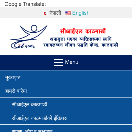
Skip
Google Translate:
to
नेपाली
|
English
content
Menu
PRIMARY
मुख्यपृष्ठ
MENU
हाम्रो बारेमा
सीआईएल काठमाडौं
सीआईएल काठमाडौंको ईतिहास
सपना, ध्येय र लक्ष्यहरु