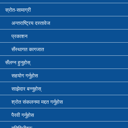
स्रोत-सामाग्री
अन्तराष्ट्रिय दस्तावेज
प्रकाशन
सँस्थागत कागजात
सँलग्न हुनुहोस्
सहयोग गर्नुहोस
साझेदार बन्नुहोस्
श्रोत संकलनमा मद्दत गर्नुहोस
पैरवी गर्नुहोस
गतिविधीहरू