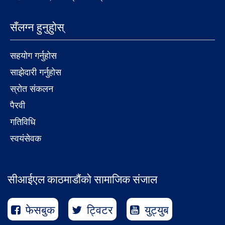
सँलग्न हुनुहुोस्
सहयोग गर्नुहोस
साझेदारी गर्नुहोस
स्रोत संकलन
पैरवी
गतिविधि
स्वयंसेवक
सीआईएल काठमाडौंको सामाजिक संजाल
फेसबुक
ट्विटर
युट्युब