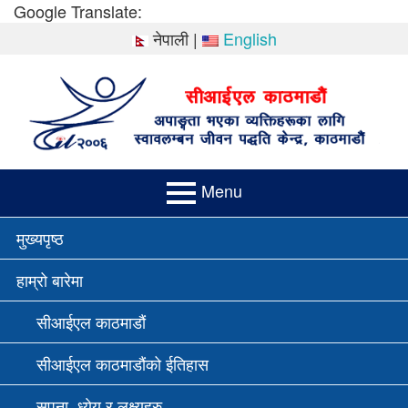
Skip
Google Translate:
to
नेपाली
|
English
content
Menu
PRIMARY
मुख्यपृष्ठ
MENU
हाम्रो बारेमा
सीआईएल काठमाडौं
सीआईएल काठमाडौंको ईतिहास
सपना, ध्येय र लक्ष्यहरु